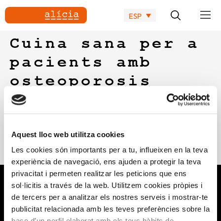
ESP
Cuina sana per a
pacients amb
osteoporosis
Recomanacions i receptes d’Alícia per a pacients amb
osteoporosis. La dietista i nutricionista clínica Marina
Morato ens dona pautes per l’alimentació en persones que
Aquest lloc web utilitza cookies
pateixin o tinguin risc de patir aquesta malaltia (Ediciones
Les cookies són importants per a tu, influeixen en la teva
Mayo ISBN 978-84-9905-310-3)
experiència de navegació, ens ajuden a protegir la teva
privacitat i permeten realitzar les peticions que ens
sol·licitis a través de la web. Utilitzem cookies pròpies i
de tercers per a analitzar els nostres serveis i mostrar-te
publicitat relacionada amb les teves preferències sobre la
base d’un perfil elaborat amb els teus hàbits de