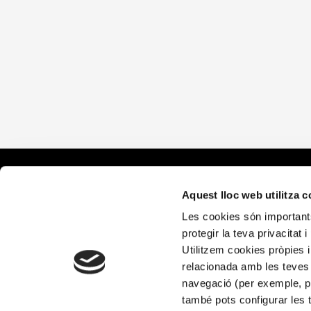
¿Qué ha
Aquest lloc web utilitza 
Les cookies són importants
Alícia Salu
protegir la teva privacitat 
Alícia Terr
Utilitzem cookies pròpies i
relacionada amb les teves 
navegació (per exemple, pà
també pots configurar les 