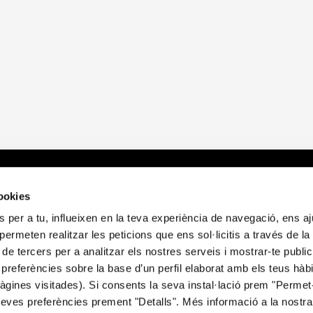
cemos?
Sobre nosotros
E
cookies
 per a tu, influeixen en la teva experiència de navegació, ens a
d
Quienes somos
A
i permeten realitzar les peticions que ens sol·licitis a través de l
itorio
Publicaciones
P
 de tercers per a analitzar els nostres serveis i mostrar-te public
Noticias
P
preferències sobre la base d’un perfil elaborat amb els teus hàb
Contacto
P
gines visitades). Si consents la seva instal·lació prem "Permet-
C
teves preferències prement "Detalls". Més informació a la nostr