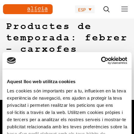
ESP
Productes de
temporada: febrer
– carxofes
Ficha de la alcachofa, editada en catalán, de la colección
creada junto con ACSA, Unió de Pagesos y PAAS, para
divulgar las propiedades y características que tienen cada
Aquest lloc web utilitza cookies
uno de los productos vegetales de temporada. Incluye una
Les cookies són importants per a tu, influeixen en la teva
receta relacionada.
experiència de navegació, ens ajuden a protegir la teva
privacitat i permeten realitzar les peticions que ens
sol·licitis a través de la web. Utilitzem cookies pròpies i
de tercers per a analitzar els nostres serveis i mostrar-te
publicitat relacionada amb les teves preferències sobre la
base d’un perfil elaborat amb els teus hàbits de