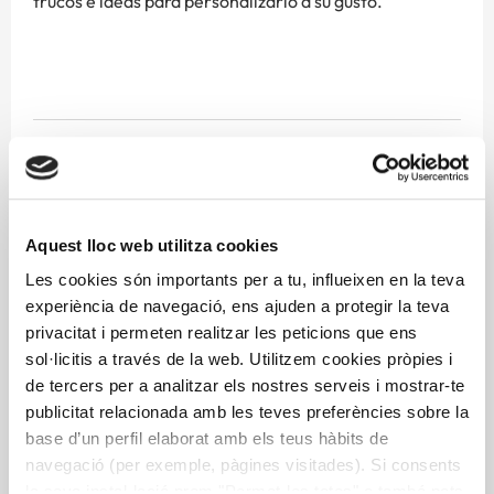
trucos e ideas para personalizarlo a su gusto.
Cocina
investigación
Libro
Queso
recetas
Aquest lloc web utilitza cookies
Les cookies són importants per a tu, influeixen en la teva
Más información
experiència de navegació, ens ajuden a protegir la teva
privacitat i permeten realitzar les peticions que ens
sol·licitis a través de la web. Utilitzem cookies pròpies i
de tercers per a analitzar els nostres serveis i mostrar-te
publicitat relacionada amb les teves preferències sobre la
base d’un perfil elaborat amb els teus hàbits de
navegació (per exemple, pàgines visitades). Si consents
la seva instal·lació prem "Permet-les totes" o també pots