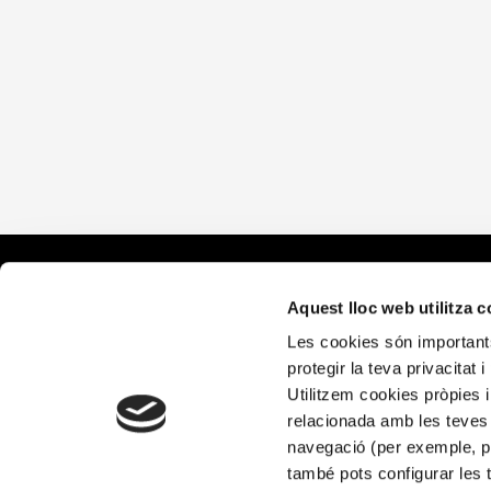
What We
Aquest lloc web utilitza 
Les cookies són importants
Alícia Hea
protegir la teva privacitat 
Alícia Terr
Utilitzem cookies pròpies i
relacionada amb les teves 
navegació (per exemple, pà
també pots configurar les 