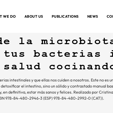
T WE DO
ABOUT US
PUBLICATIONS
NEWS
CO
de la microbiot
 tus bacterias 
 salud cocinand
ias intestinales y que ellas nos cuiden a nosotros. Este no es u
a detoxificar el intestino, sino un sólido y contrastado manual b
, en definitiva, estar más sanos y felices. Realizado por Cristina
(ISBN 978-84-480-2946-3 (ESP) 978-84-480-2992-0 (CAT)).