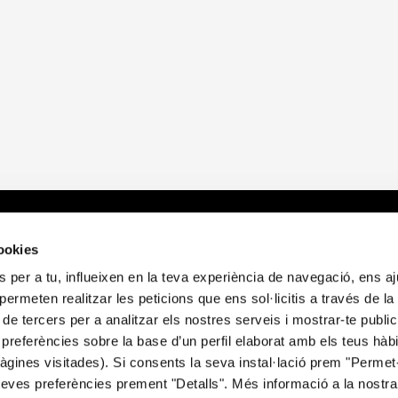
 Do
About Us
L
cookies
 per a tu, influeixen en la teva experiència de navegació, ens a
lth
Who We Are
L
i permeten realitzar les peticions que ens sol·licitis a través de l
itory
Publications
C
 de tercers per a analitzar els nostres serveis i mostrar-te public
News
P
preferències sobre la base d’un perfil elaborat amb els teus hàb
Contact us
S
gines visitades). Si consents la seva instal·lació prem "Permet-
E
teves preferències prement "Detalls". Més informació a la nostr