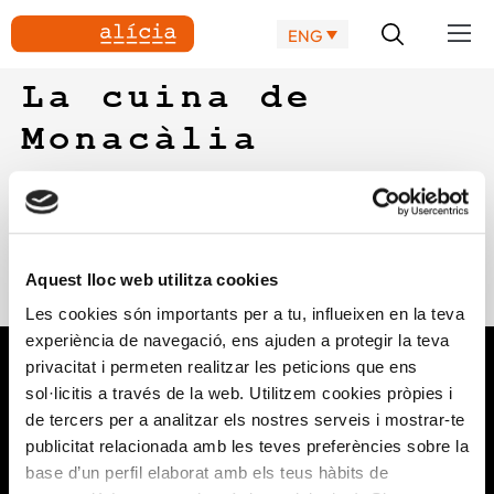
ENG
La cuina de
Monacàlia
Publicació on es mostren amb detall 80 receptes monacals
interpretades pels restauradors de Navarcles i la Fundació
Alícia. Plats amb un rerefons històric d’una cuina sorgida als
monestirs, però ajustada i adaptada als nous temps. ISBN 13:
Aquest lloc web utilitza cookies
978-84-942067-8-8
Les cookies són importants per a tu, influeixen en la teva
experiència de navegació, ens ajuden a protegir la teva
privacitat i permeten realitzar les peticions que ens
sol·licitis a través de la web. Utilitzem cookies pròpies i
de tercers per a analitzar els nostres serveis i mostrar-te
publicitat relacionada amb les teves preferències sobre la
base d’un perfil elaborat amb els teus hàbits de