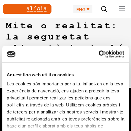
ENG
Mite o realitat:
la seguretat
alimentària també
a les teves mans
La seguretat alimentària explicada de manera didàctica:
Aquest lloc web utilitza cookies
saps si és un mite o una realitat?
Les cookies són importants per a tu, influeixen en la teva
experiència de navegació, ens ajuden a protegir la teva
privacitat i permeten realitzar les peticions que ens
sol·licitis a través de la web. Utilitzem cookies pròpies i
de tercers per a analitzar els nostres serveis i mostrar-te
publicitat relacionada amb les teves preferències sobre la
base d’un perfil elaborat amb els teus hàbits de