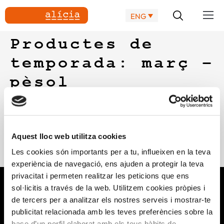
ENG
Productes de
temporada: març –
pèsol
Fitxa del pèsol, de la col·lecció creada juntament amb
l’ACSA, Unió de pagesos i el PAAS, per a divulgar les
propietats i característiques que tenen cadascun dels
Aquest lloc web utilitza cookies
productes vegetals de temporada. Inclou una recepta
Les cookies són importants per a tu, influeixen en la teva
relacionada.
experiència de navegació, ens ajuden a protegir la teva
privacitat i permeten realitzar les peticions que ens
sol·licitis a través de la web. Utilitzem cookies pròpies i
de tercers per a analitzar els nostres serveis i mostrar-te
publicitat relacionada amb les teves preferències sobre la
base d’un perfil elaborat amb els teus hàbits de