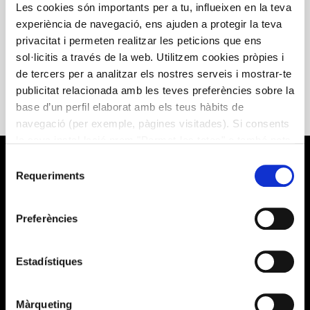
dinámica de menús triturados para pacientes con
Les cookies són importants per a tu, influeixen en la teva
dificultades de deglución. Persigue el doble objetivo de
experiència de navegació, ens ajuden a protegir la teva
fomentar la apetencia a la comida y de lograr el necesario
privacitat i permeten realitzar les peticions que ens
aporte nutricional a estos pacientes. Se trata de un conjunto
sol·licitis a través de la web. Utilitzem cookies pròpies i
de recetas representativas de la amplia variedad de la
de tercers per a analitzar els nostres serveis i mostrar-te
cocina española, fáciles de elaborar, apetitosas y de coste
publicitat relacionada amb les teves preferències sobre la
asequible. La guía informa sobre las texturas y viscosidades
base d’un perfil elaborat amb els teus hàbits de
necesarias en cada receta.
navegació (per exemple, pàgines visitades). Si consents
la seva instal·lació prem "Permet-les totes" o també pots
configurar les teves preferències prement "Detalls". Més
Selecció
informació a la nostra
Política de Cookies
.
Requeriments
de
consentiment
Preferències
Estadístiques
What We Do
Alícia Health
Màrqueting