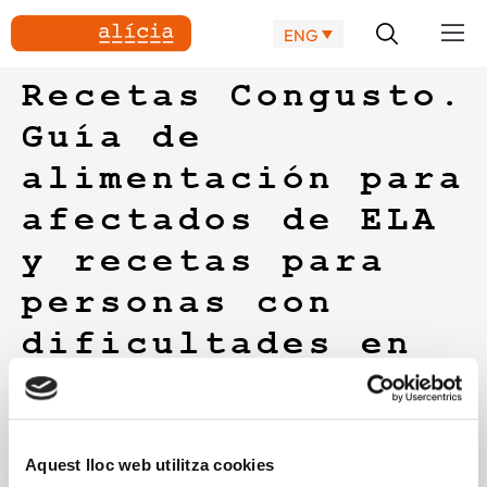
ENG
Recetas Congusto.
Guía de
alimentación para
afectados de ELA
y recetas para
personas con
dificultades en
la deglución
ConGusto es el nombre de la iniciativa coordinada por
Fundación Luzón, destinada a la elaboración de una guía
Aquest lloc web utilitza cookies