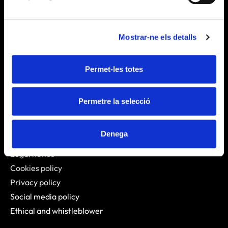
Alícia Territory
About Us
Mostrar-ne els detalls
Who We Are
Permet-les totes
Publications
News
Contact us
Permetre la selecció
Links
Denega
Legal notice
Cookies policy
Privacy policy
Social media policy
Ethical and whistleblower