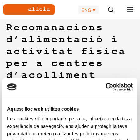
ENG
Recomanacions
d’alimentació i
activitat física
per a centres
d’acolliment
residencial per a
persones grans
Aquest lloc web utilitza cookies
Col·laboració realitzada a la guia editada pel Departament
Les cookies són importants per a tu, influeixen en la teva
de Salut de la Generalitat de Catalunya amb consells i
experiència de navegació, ens ajuden a protegir la teva
recomanacions sobre bons hàbits alimentaris que facilitin el
privacitat i permeten realitzar les peticions que ens
manteniment o la millora de la salut de les persones grans