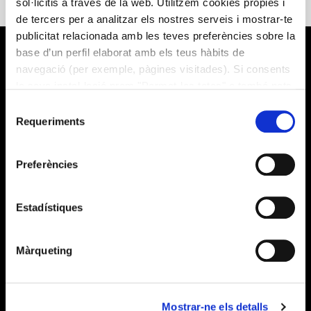
sol·licitis a través de la web. Utilitzem cookies pròpies i
en l’entorn de les institucions d’acolliment.
de tercers per a analitzar els nostres serveis i mostrar-te
publicitat relacionada amb les teves preferències sobre la
base d’un perfil elaborat amb els teus hàbits de
navegació (per exemple, pàgines visitades). Si consents
la seva instal·lació prem "Permet-les totes" o també pots
configurar les teves preferències prement "Detalls". Més
Selecció
informació a la nostra
Política de Cookies
.
Requeriments
de
consentiment
What We Do
Preferències
Alícia Health
Alícia Territory
Estadístiques
About Us
Màrqueting
Who We Are
Publications
Mostrar-ne els detalls