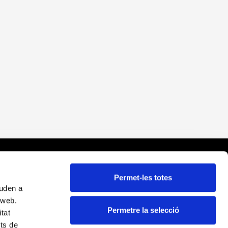
nlaces
Permet-les totes
juden a
viso legal
a web.
olítica de cookies
Permetre la selecció
itat
olítica de privacidad
its de