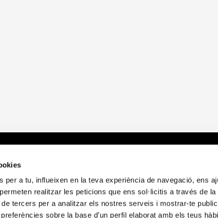
cemos?
Sobre nosotros
E
cookies
 per a tu, influeixen en la teva experiència de navegació, ens a
d
Quienes somos
A
i permeten realitzar les peticions que ens sol·licitis a través de l
itorio
Publicaciones
P
 de tercers per a analitzar els nostres serveis i mostrar-te public
Noticias
P
preferències sobre la base d’un perfil elaborat amb els teus hàb