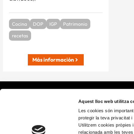
Cocina
DOP
IGP
Patrimonio
recetas
Más información
¿Qué ha
Aquest lloc web utilitza 
Les cookies són importants
Alícia Salu
protegir la teva privacitat 
Alícia Terr
Utilitzem cookies pròpies i
relacionada amb les teves 