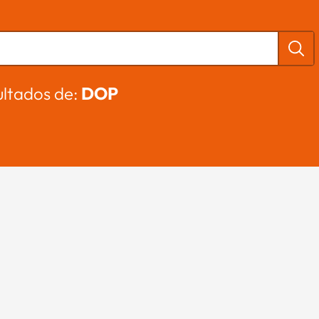
ltados de:
DOP