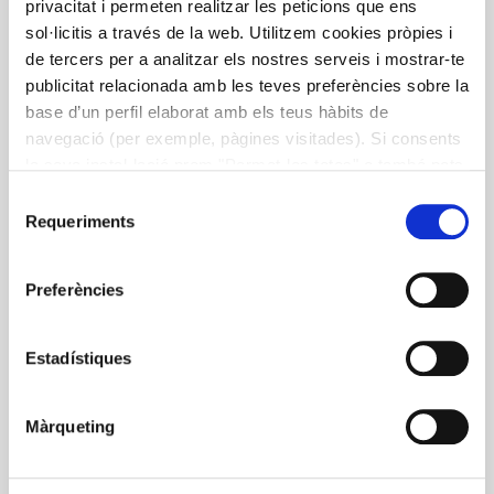
privacitat i permeten realitzar les peticions que ens
Ojo seco: recetas para prevenir y/o
sol·licitis a través de la web. Utilitzem cookies pròpies i
aliviar la enfermedad
de tercers per a analitzar els nostres serveis i mostrar-te
publicitat relacionada amb les teves preferències sobre la
base d’un perfil elaborat amb els teus hàbits de
Laboratorios Thea y Alícia se han unido para llevar a
navegació (per exemple, pàgines visitades). Si consents
cabo un proyecto para la prevención y/o alivio del ojo
la seva instal·lació prem "Permet-les totes" o també pots
seco, con la elaboración de recetas ricas en aquellos
configurar les teves preferències prement "Detalls". Més
nutrientes que actúan para la mejora de ésta
Selecció
informació a la nostra
Política de Cookies
.
enfermedad, como los ácidos grasos Omega-3 y
Requeriments
de
Omega-6.
consentiment
Preferències
ácidos grasos
nutrientes
Ojo seco
Omega-3
Estadístiques
Omega-6
recetas
Màrqueting
Descargar Publicación