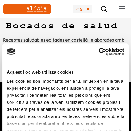
CAT
Bocados de salud
Receptes saludables editades en castellà i elaborades amb
ingredients que poden ajudar a prevenir el càncer
colorrectal, per al Dia Mundial contra del Càncer de Colón,
amb la col·laboració de Europacolon España i Bayer. Amb
tècniques de cuina molt senzilles perquè tothom pugui seguir
Aquest lloc web utilitza cookies
aquestes pautes d’alimentació saludable.
Les cookies són importants per a tu, influeixen en la teva
experiència de navegació, ens ajuden a protegir la teva
privacitat i permeten realitzar les peticions que ens
sol·licitis a través de la web. Utilitzem cookies pròpies i
de tercers per a analitzar els nostres serveis i mostrar-te
publicitat relacionada amb les teves preferències sobre la
base d’un perfil elaborat amb els teus hàbits de
navegació (per exemple, pàgines visitades). Si consents