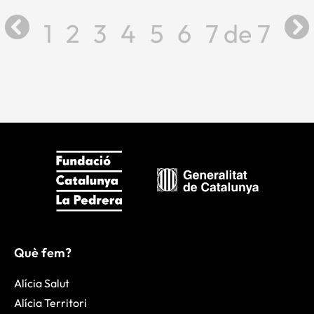
1
2
3
4
5
6
7
7
Què fem?
Alícia Salut
Alícia Territori