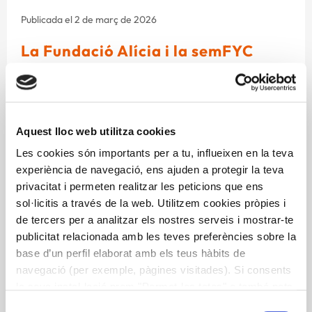
Publicada el 2 de març de 2026
La Fundació Alícia i la semFYC
s’alien per millorar l’alimentació
de les persones grans i fràgils a
l’Atenció Primària
Aquest lloc web utilitza cookies
Una de cada quatre persones de més de 65 anys es
Les cookies són importants per a tu, influeixen en la teva
troba en risc de desnutrició a Espanya. Es tracta d’un
experiència de navegació, ens ajuden a protegir la teva
col·lectiu especialment vulnerable a la malnutrició i als
privacitat i permeten realitzar les peticions que ens
canvis en els seus hàbits alimentaris. La col·laboració
sol·licitis a través de la web. Utilitzem cookies pròpies i
busca reforçar la competència del conjunt
de tercers per a analitzar els nostres serveis i mostrar-te
d’especialistes en Medicina de Família i Comunitària
publicitat relacionada amb les teves preferències sobre la
en matèria d’alimentació per a persones fràgils o amb
base d’un perfil elaborat amb els teus hàbits de
comorbiditats, amb l’objectiu de millorar la salut i
navegació (per exemple, pàgines visitades). Si consents
l’autonomia de les persones grans.
la seva instal·lació prem "Permet-les totes" o també pots
configurar les teves preferències prement "Detalls". Més
Selecció