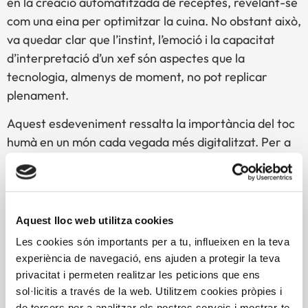
en la creació automatitzada de receptes, revelant-se
com una eina per optimitzar la cuina. No obstant això,
va quedar clar que l’instint, l’emoció i la capacitat
d’interpretació d’un xef són aspectes que la
tecnologia, almenys de moment, no pot replicar
plenament.
Aquest esdeveniment ressalta la importància del toc
humà en un món cada vegada més digitalitzat. Per a
la Fundació Alícia, va ser una ocasió per continuar
promovent la interacció entre la ciència i la
gastronomia, mostrant com les noves tecnologies
poden ser una ajuda valuosa, però també reafirmant
Aquest lloc web utilitza cookies
que la creativitat i la connexió emocional seguiran
Les cookies són importants per a tu, influeixen en la teva
sent insubstituïbles en el futur de la gastronomia.
experiència de navegació, ens ajuden a protegir la teva
privacitat i permeten realitzar les peticions que ens
sol·licitis a través de la web. Utilitzem cookies pròpies i
de tercers per a analitzar els nostres serveis i mostrar-te