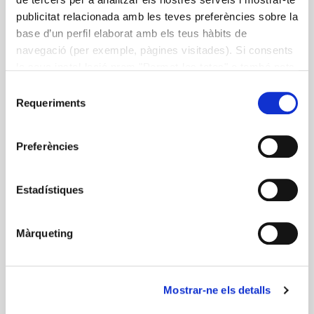
publicitat relacionada amb les teves preferències sobre la
base d’un perfil elaborat amb els teus hàbits de
navegació (per exemple, pàgines visitades). Si consents
la seva instal·lació prem "Permet-les totes" o també pots
configurar les teves preferències prement "Detalls". Més
Selecció
informació a la nostra
Política de Cookies
.
Requeriments
de
consentiment
Preferències
Estadístiques
Màrqueting
Mostrar-ne els detalls