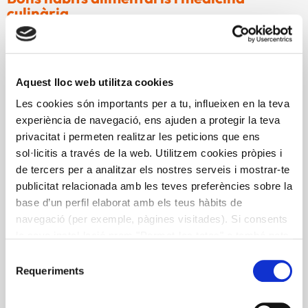
culinària
Millorar la salut i els hàbits alimentaris de les persones,
posant èmfasi en aquelles que presenten malalties o tenen
restriccions alimentàries, és el principal objectiu d’aquest
Aquest lloc web utilitza cookies
àmbit d’actuació. Per a assolir-ho, treballem en la recerca,
Les cookies són importants per a tu, influeixen en la teva
la creació i la divulgació de coneixement per a crear
experiència de navegació, ens ajuden a protegir la teva
solucions pràctiques i ajudar en la gestió diària de
privacitat i permeten realitzar les peticions que ens
l’alimentació, en diferents etapes de la vida.
sol·licitis a través de la web. Utilitzem cookies pròpies i
de tercers per a analitzar els nostres serveis i mostrar-te
Treballem amb professionals del món de l’alimentació i
publicitat relacionada amb les teves preferències sobre la
sector sociosanitari, a professors i cuidadors que tenen cura
base d’un perfil elaborat amb els teus hàbits de
de persones amb diferents situacions de salut i en les quals
navegació (per exemple, pàgines visitades). Si consents
l’alimentació adequada a cada situació és essencial.
la seva instal·lació prem "Permet-les totes" o també pots
configurar les teves preferències prement "Detalls". Més
Selecció
informació a la nostra
Política de Cookies
.
Requeriments
de
Línies de treball
consentiment