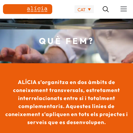
CAT
QUÈ FEM?
ALÍCIA s’organitza en dos àmbits de
coneixement transversals, estretament
interrelacionats entre si i totalment
complementaris. Aquestes línies de
coneixement s’apliquen en tots els projectes i
serveis que es desenvolupen.