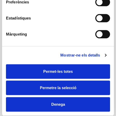
Preferències
Promoció de bons hàbits alimentaris
Estadístiques
Màrqueting
Gent gran i envelliment saludable
Mostrar-ne els detalls
Solucions alimentàries per a restriccions o
situacions especials
Permet-les totes
Permetre la selecció
Millora de la restauració col·lectiva i social
Denega