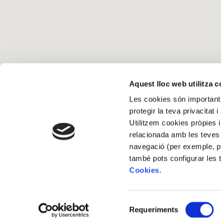
Què fem
Aquest lloc web utilitza 
Les cookies són importants
Alícia Salu
protegir la teva privacitat 
Alícia Terr
Utilitzem cookies pròpies i
relacionada amb les teves 
navegació (per exemple, pà
també pots configurar les 
Cookies
.
Selecció
Copyright © 2026 Fundació Alícia Alimentació i Ciència, F.P.
Requeriments
de