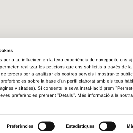
?
Sobre nosaltres
E
cookies
 per a tu, influeixen en la teva experiència de navegació, ens a
t
Qui som
A
i permeten realitzar les peticions que ens sol·licitis a través de l
itori
Publicacions
P
 de tercers per a analitzar els nostres serveis i mostrar-te public
Notícies
P
preferències sobre la base d’un perfil elaborat amb els teus hàb
Contacte
P
gines visitades). Si consents la seva instal·lació prem "Permet-
C
teves preferències prement "Detalls". Més informació a la nostr
Segueix
Preferències
Estadístiques
Mà