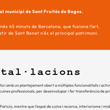
al municipi de Sant Fruitós de Bages.
omés 45 minuts de Barcelona, que fusiona l’art,
tir de Sant Benet n’és el principal patrimoni.
stal·lacions
nta i amb un plantejament obert a múltiples funcionalitats i activ
 cuines professionals, per desenvolupar i fer transferència de p
t-Paricio, mentre que l’espai de cuina i recerca, interiorisme i mo