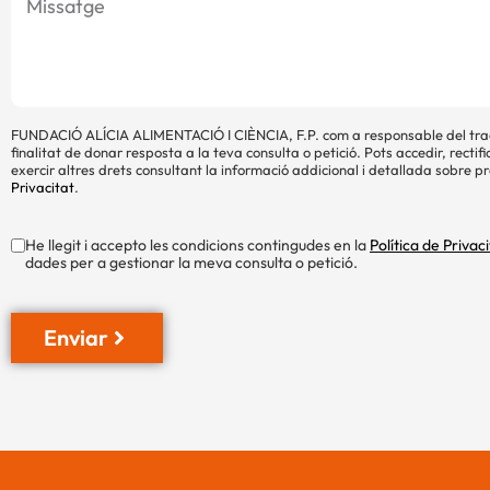
FUNDACIÓ ALÍCIA ALIMENTACIÓ I CIÈNCIA, F.P. com a responsable del tra
finalitat de donar resposta a la teva consulta o petició. Pots accedir, rectifi
exercir altres drets consultant la informació addicional i detallada sobre p
Privacitat
.
He llegit i accepto les condicions contingudes en la
Política de Privaci
dades per a gestionar la meva consulta o petició.
Enviar