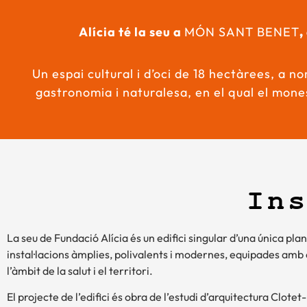
Alícia té la seu a
MÓN SANT BENET
,
Un espai cultural i d’oci de 18 hectàrees, a n
gastronomia i naturalesa, en el qual el mones
In
La seu de Fundació Alícia és un edifici singular d’una única pla
instal·lacions àmplies, polivalents i modernes, equipades amb
l’àmbit de la salut i el territori.
El projecte de l’edifici és obra de l’estudi d’arquitectura Clote