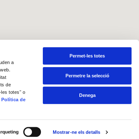
nllaços
Permet-les totes
juden a
vís legal
a web.
olítica de cookies
Permetre la selecció
itat
olítica de privacitat
its de
olítica de xarxes socials
les totes" o
Denega
anal ètic i de denúncies
a
Política de
-nos
rqueting
Mostrar-ne els detalls