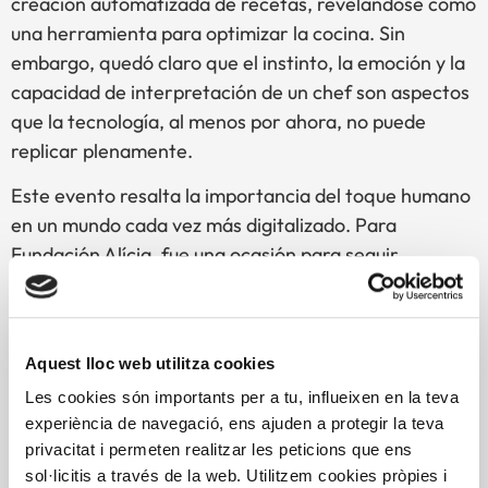
creación automatizada de recetas, revelándose como
una herramienta para optimizar la cocina. Sin
embargo, quedó claro que el instinto, la emoción y la
capacidad de interpretación de un chef son aspectos
que la tecnología, al menos por ahora, no puede
replicar plenamente.
Este evento resalta la importancia del toque humano
en un mundo cada vez más digitalizado. Para
Fundación Alícia, fue una ocasión para seguir
promoviendo la interacción entre la ciencia y la
gastronomía, mostrando cómo las nuevas tecnologías
pueden ser una valiosa ayuda, pero también
Aquest lloc web utilitza cookies
reafirmando que la creatividad y la conexión
Les cookies són importants per a tu, influeixen en la teva
emocional seguirán siendo insustituibles en el futuro
experiència de navegació, ens ajuden a protegir la teva
de la gastronomía.
privacitat i permeten realitzar les peticions que ens
sol·licitis a través de la web. Utilitzem cookies pròpies i