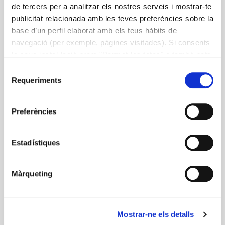
de tercers per a analitzar els nostres serveis i mostrar-te
publicitat relacionada amb les teves preferències sobre la
base d’un perfil elaborat amb els teus hàbits de
navegació (per exemple, pàgines visitades). Si consents
la seva instal·lació prem "Permet-les totes" o també pots
configurar les teves preferències prement "Detalls". Més
Selecció
informació a la nostra
Política de Cookies
.
Requeriments
de
consentiment
Preferències
Estadístiques
Màrqueting
Mostrar-ne els detalls