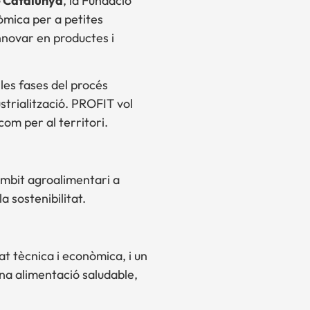
e Catalunya
, la Fundació
mica per a petites
nnovar en productes i
les fases del procés
strialització. PROFIT vol
om per al territori.
àmbit agroalimentari a
 sostenibilitat.
t tècnica i econòmica, i un
una alimentació saludable,