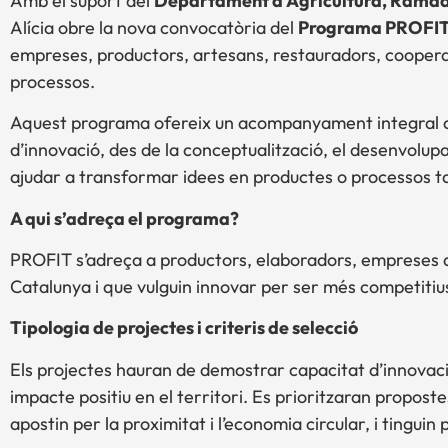
Amb el suport del
Departament d’Agricultura, Ramade
Alícia obre la nova convocatòria del
Programa PROFI
empreses, productors, artesans, restauradors, cooperat
processos.
Aquest programa ofereix un acompanyament integral que
d’innovació, des de la conceptualització, el desenvolup
ajudar a transformar idees en productes o processos tan
A qui s’adreça el programa?
PROFIT s’adreça a productors, elaboradors, empreses d
Catalunya i que vulguin innovar per ser més competitius,
Tipologia de projectes i criteris de selecció
Els projectes hauran de demostrar capacitat d’innovació
impacte positiu en el territori. Es prioritzaran propos
apostin per la proximitat i l’economia circular, i tinguin