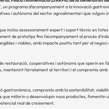
ria, Pesca i Alimentació (DARPA) de la Generalitat d
T
, un programa d’acompanyament a la innovació gastronò
ives i autònoms del sector agroalimentari que vulguin i
 inclou assessorament expert i suport tècnic en totes 
ament de prototips fins l’acompanyament al procés d’indu
gibles i viables, amb impacte positiu tant per al negoci c
e restauració, cooperatives i autònoms que operin en l’
 mantenint l’arrelament al territori i el compromís amb la
 gastronòmica, compromís amb la sostenibilitat, viabilita
tes que millorin o desenvolupin nous productes, fomentin 
 potencial real de creixement.