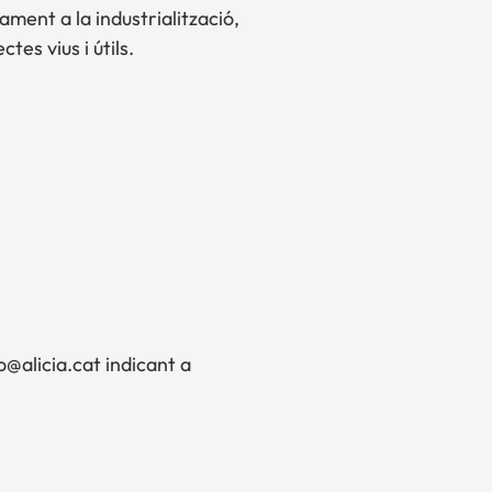
ment a la industrialització,
tes vius i útils.
o@alicia.cat indicant a