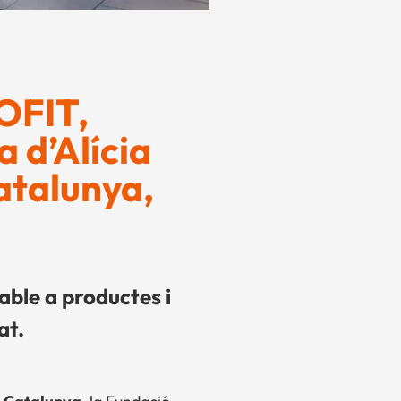
OFIT,
 d’Alícia
atalunya,
able a productes i
at.