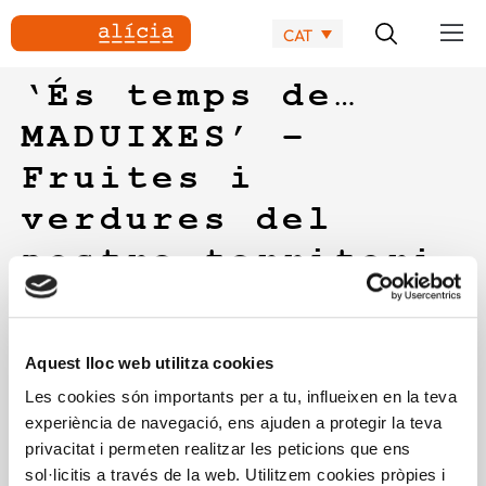
CAT
‘És temps de…
MADUIXES’ –
Fruites i
verdures del
nostre territori
En aquest espai trobareu informació i recursos en forma
d’infografies interactives i vídeos sobre diferents fruites i
Aquest lloc web utilitza cookies
verdures del nostre territori (en aquest cas les maduixes),
fetes amb motiu de l’Any Internacional de les Fruites i
Les cookies són importants per a tu, influeixen en la teva
Verdures (2021), per encàrrec de l’Agència de Salut Pública
experiència de navegació, ens ajuden a protegir la teva
de Catalunya que ha impulsat diferents accions per
privacitat i permeten realitzar les peticions que ens
promoure-les.
sol·licitis a través de la web. Utilitzem cookies pròpies i