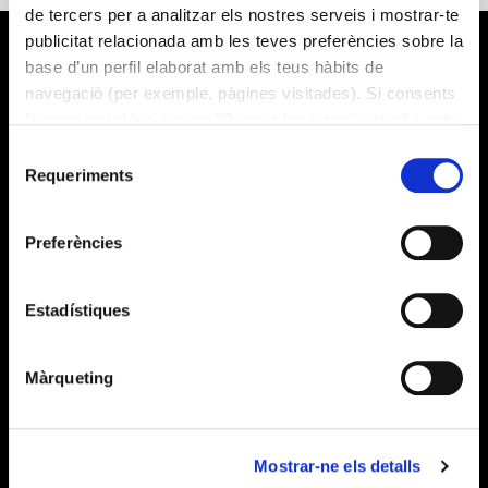
de tercers per a analitzar els nostres serveis i mostrar-te
publicitat relacionada amb les teves preferències sobre la
base d’un perfil elaborat amb els teus hàbits de
navegació (per exemple, pàgines visitades). Si consents
la seva instal·lació prem "Permet-les totes" o també pots
configurar les teves preferències prement "Detalls". Més
Selecció
informació a la nostra
Política de Cookies
.
Requeriments
de
consentiment
Què fem?
Preferències
Alícia Salut
Alícia Territori
Estadístiques
Sobre nosaltres
Màrqueting
Qui som
Publicacions
Mostrar-ne els detalls
Notícies