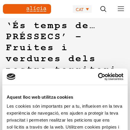
CAT
‘És temps de…
PRÉSSECS’ –
Fruites i
verdures dels
nostre territori
En aquest espai trobareu informació i recursos en forma
d’infografies interactives i vídeos sobre diferents fruites i
Aquest lloc web utilitza cookies
verdures del nostre territori (en aquest cas sobre els
préssecs), fetes amb motiu de l’Any Internacional de les
Les cookies són importants per a tu, influeixen en la teva
Fruites i Verdures (2021), per encàrrec de l’Agència de Salut
experiència de navegació, ens ajuden a protegir la teva
Pública de Catalunya que ha impulsat diferents accions per
privacitat i permeten realitzar les peticions que ens
promoure-les.
sol·licitis a través de la web. Utilitzem cookies pròpies i