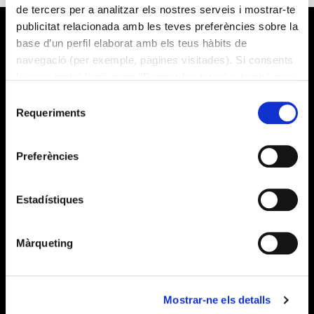
de tercers per a analitzar els nostres serveis i mostrar-te
publicitat relacionada amb les teves preferències sobre la
base d’un perfil elaborat amb els teus hàbits de
navegació (per exemple, pàgines visitades). Si consents
la seva instal·lació prem "Permet-les totes" o també pots
configurar les teves preferències prement "Detalls". Més
Selecció
informació a la nostra
Política de Cookies
.
Requeriments
de
consentiment
Què fem?
Preferències
Alícia Salut
Alícia Territori
Estadístiques
Sobre nosaltres
Màrqueting
Qui som
Publicacions
Mostrar-ne els detalls
Notícies