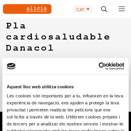
CAT
Pla
cardiosaludable
Danacol
Seguir una alimentació cardiosaludable acompanyada
d’activitat física és essencial per a persones que presenten
nivells de colesterol elevats. Fundació Alícia, amb la
coordinació de Danone, ha desenvolupat una planificació de
Aquest lloc web utilitza cookies
menú mensual cardiosaludable que contempla un règim
Les cookies són importants per a tu, influeixen en la teva
alimentari equilibrat sense enfocar-se a cap patologia
experiència de navegació, ens ajuden a protegir la teva
concreta, on s’inclouen també opcions vegetarianes.
privacitat i permeten realitzar les peticions que ens
sol·licitis a través de la web. Utilitzem cookies pròpies i
de tercers per a analitzar els nostres serveis i mostrar-te
publicitat relacionada amb les teves preferències sobre la