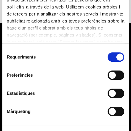
catalans formen part de la dieta mediterrània, una de les
sol·licitis a través de la web. Utilitzem cookies pròpies i
més saludable i equilibrades del món. Us convidem a gaudir-
de tercers per a analitzar els nostres serveis i mostrar-te
ne cada dia.
publicitat relacionada amb les teves preferències sobre la
base d’un perfil elaborat amb els teus hàbits de
navegació (per exemple, pàgines visitades). Si consents
la seva instal·lació prem "Permet-les totes" o també pots
configurar les teves preferències prement "Detalls". Més
Selecció
informació a la nostra
Política de Cookies
.
Requeriments
de
consentiment
Preferències
Què fem?
Alícia Salut
Estadístiques
Alícia Territori
Màrqueting
Sobre nosaltres
Qui som