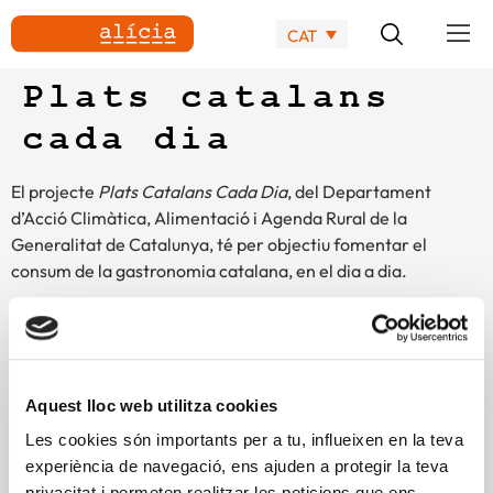
CAT
Plats catalans
cada dia
El projecte
Plats Catalans Cada Dia
, del Departament
d’Acció Climàtica, Alimentació i Agenda Rural de la
Generalitat de Catalunya, té per objectiu fomentar el
consum de la gastronomia catalana, en el dia a dia.
Des d’Alícia hem col·laborat per identificar, revisar i
actualitzar la cuina catalana, detectant els seus punts forts,
per posar-la a l’abast de la ciutadania en format d’un pràctic
menú. Compta amb més de 100 receptes revisades i
Aquest lloc web utilitza cookies
adaptades per poder ser consumides cada dia de manera
Les cookies són importants per a tu, influeixen en la teva
equilibrada, amb la confiança de menjar qualitat,
experiència de navegació, ens ajuden a protegir la teva
gastronomia, tradició, proximitat i molta salut. Els plats
privacitat i permeten realitzar les peticions que ens