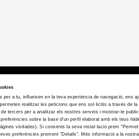
?
Sobre nosaltres
E
cookies
 per a tu, influeixen en la teva experiència de navegació, ens a
t
Qui som
A
i permeten realitzar les peticions que ens sol·licitis a través de l
itori
Publicacions
P
 de tercers per a analitzar els nostres serveis i mostrar-te public
Notícies
P
preferències sobre la base d’un perfil elaborat amb els teus hàb
Contacte
P
gines visitades). Si consents la seva instal·lació prem "Permet-
C
teves preferències prement "Detalls". Més informació a la nostr