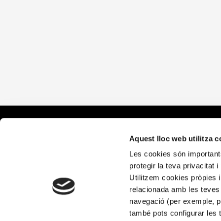
Què fem
Aquest lloc web utilitza 
Les cookies són importants
Alícia Salu
protegir la teva privacitat 
Alícia Terr
Utilitzem cookies pròpies i
relacionada amb les teves 
navegació (per exemple, pà
també pots configurar les 