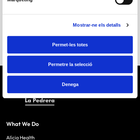
productores
Productos
tv
Mostrar-ne els detalls
More information
Permet-les totes
Permetre la selecció
Denega
What We Do
Alícia Health