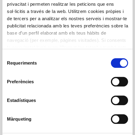
privacitat i permeten realitzar les peticions que ens
El Mató de Montserrat, el
sol·licitis a través de la web. Utilitzem cookies pròpies i
formatge del Bages a la cuina
de tercers per a analitzar els nostres serveis i mostrar-te
publicitat relacionada amb les teves preferències sobre la
Segunda guía gastronómica que pretende dar a
base d’un perfil elaborat amb els teus hàbits de
conocer el Mató de Montserrat, uno de los productos
navegació (per exemple, pàgines visitades). Si consents
gastronómicos más singulares de la comarca del
la seva instal·lació prem "Permet-les totes" o també pots
Bages, y ponerlo en valorización a partir de su historia
configurar les teves preferències prement "Detalls". Més
Selecció
y las aplicaciones en la cocina y sus aplicaciones
informació a la nostra
Política de Cookies
.
Requeriments
de
culinarias. Impulsada por el Consell Comarcal del
consentiment
Bages y el Rebost del Bages.
Preferències
Bages
Cheese
mató
recipes
Estadístiques
Màrqueting
More information