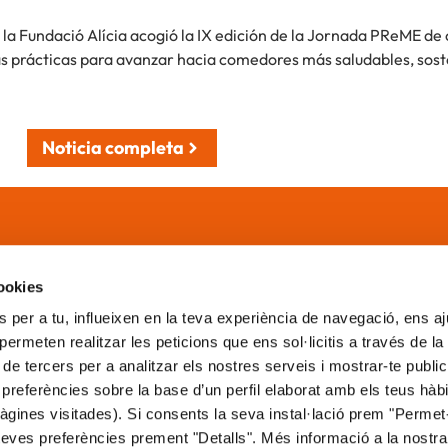
la Fundació Alícia acogió la IX edición de la Jornada PReME de
 prácticas para avanzar hacia comedores más saludables, soste
Noticia completa
cemos?
Sobre nosotros
E
cookies
 per a tu, influeixen en la teva experiència de navegació, ens a
d
Quienes somos
A
i permeten realitzar les peticions que ens sol·licitis a través de l
itorio
Publicaciones
P
 de tercers per a analitzar els nostres serveis i mostrar-te public
Noticias
P
preferències sobre la base d’un perfil elaborat amb els teus hàb
Contacto
P
gines visitades). Si consents la seva instal·lació prem "Permet-
C
teves preferències prement "Detalls". Més informació a la nostr