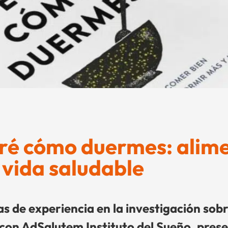
iré cómo duermes: alim
 vida saludable
 de experiencia en la investigación sobr
 con AdSalutem Instituto del Sueño, pres