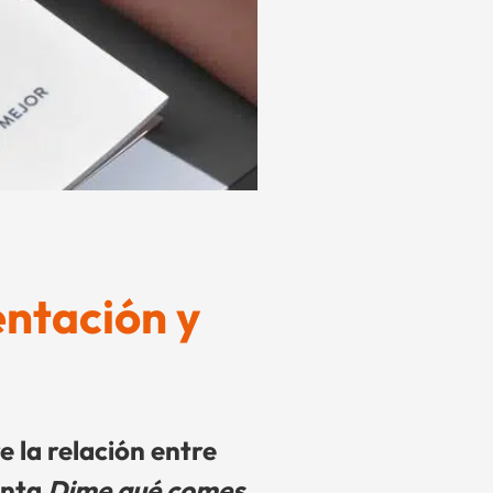
entación y
e la relación entre
enta
Dime qué comes