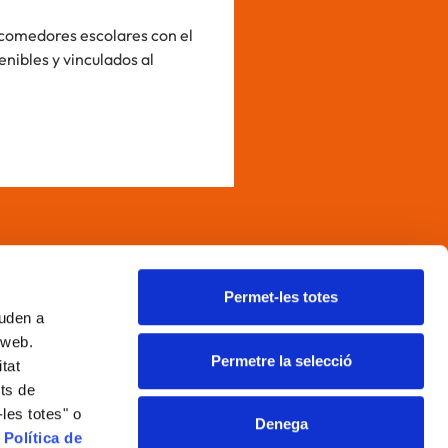
 comedores escolares con el
Un panel multidisciplinar de
nibles y vinculados al
la gastronomía como vía de
sido impulsada por la Real
nlaces
Permet-les totes
juden a
viso legal
a web.
olítica de cookies
Permetre la selecció
itat
olítica de privacidad
its de
olítica de Redes Sociales
les totes" o
Denega
anal ético y de denuncias
a
Política de