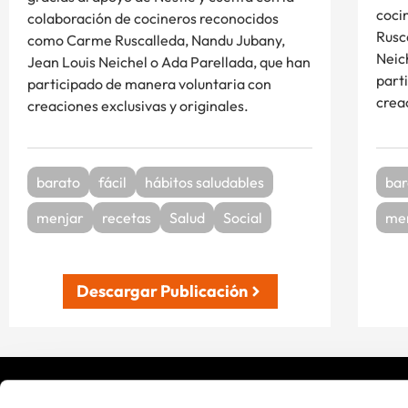
coci
colaboración de cocineros reconocidos
Rusc
como Carme Ruscalleda, Nandu Jubany,
Neic
Jean Louis Neichel o Ada Parellada, que han
part
participado de manera voluntaria con
crea
creaciones exclusivas y originales.
barato
fácil
hábitos saludables
bar
menjar
recetas
Salud
Social
me
Descargar Publicación