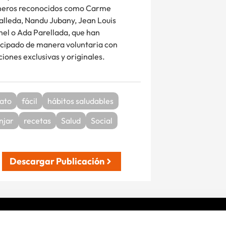
neros reconocidos como Carme
alleda, Nandu Jubany, Jean Louis
hel o Ada Parellada, que han
icipado de manera voluntaria con
ciones exclusivas y originales.
ato
fácil
hábitos saludables
njar
recetas
Salud
Social
Descargar Publicación