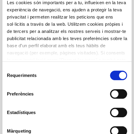
Les cookies són importants per a tu, influeixen en la teva
Recetas de salud. 12 meses x la
experiència de navegació, ens ajuden a protegir la teva
salud mental
privacitat i permeten realitzar les peticions que ens
sol·licitis a través de la web. Utilitzem cookies pròpies i
La iniciativa es una de las acciones del proyecto “
12
de tercers per a analitzar els nostres serveis i mostrar-te
meses x la salud mental
” que se ha desarrollado
publicitat relacionada amb les teves preferències sobre la
durante el año 2024 en el Hospital de Bellvitge con el
base d’un perfil elaborat amb els teus hàbits de
objetivo de mejorar la salud mental y el bienestar
navegació (per exemple, pàgines visitades). Si consents
emocional de ciudadanos y profesionales.
la seva instal·lació prem "Permet-les totes" o també pots
configurar les teves preferències prement "Detalls". Més
Selecció
Las recetas, propuestas y elaboradas por cocineros y
informació a la nostra
Política de Cookies
.
Requeriments
de
cocineras de renombre con el asesoramiento clínico
consentiment
de los profesionales del Hospital de Bellvitge, quieren
ser un recurso para pacientes y familias para seguir
Preferències
una buena alimentación y disfrutar de buena salud.
Estadístiques
mental
recetas
Salud
saludable
Màrqueting