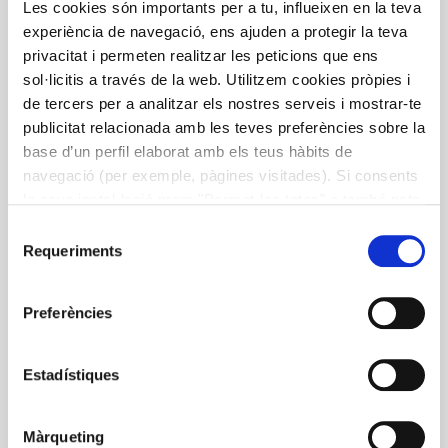
Les cookies són importants per a tu, influeixen en la teva
COCINA DE BOSQUE DEL
experiència de navegació, ens ajuden a protegir la teva
PALLARS. INDICACIONES PARA
privacitat i permeten realitzar les peticions que ens
sol·licitis a través de la web. Utilitzem cookies pròpies i
RESTAURADORES Y CURIOSOS
de tercers per a analitzar els nostres serveis i mostrar-te
publicitat relacionada amb les teves preferències sobre la
Una guía para restauradores y curiosos sobre plantas
base d’un perfil elaborat amb els teus hàbits de
silvestres y sus aplicaciones a la cocina, con un total de
navegació (per exemple, pàgines visitades). Si consents
20 productos silvícolas de la zona y diferentes recetas.
la seva instal·lació prem "Permet-les totes" o també pots
Se trata de uno de los resultados materiales del
configurar les teves preferències prement "Detalls". Més
proyecto Cocina de Bosque que, desde el 2018,
Selecció
informació a la nostra
Política de Cookies
.
Requeriments
desarrolla el Ayuntamiento de Tremp a través del
de
programa ATGPallars y en cooperación con
consentiment
representantes del sector de la restauración y
Preferències
Fundación Alícia.
Estadístiques
Al teu gust
Bosque
Cocina
Pallars
Planta
Màrqueting