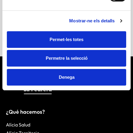
recetas
Tremp
Mostrar-ne els detalls
Más información
Permet-les totes
Permetre la selecció
Denega
¿Qué hacemos?
Alícia Salud
Alícia Territorio