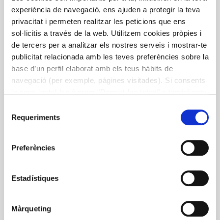
experiència de navegació, ens ajuden a protegir la teva
Cuina de bosc del Pallars.
privacitat i permeten realitzar les peticions que ens
Indicacions per a restauradors i
sol·licitis a través de la web. Utilitzem cookies pròpies i
curiosos
de tercers per a analitzar els nostres serveis i mostrar-te
publicitat relacionada amb les teves preferències sobre la
Una guia per a restauradors i curiosos sobre plantes
base d’un perfil elaborat amb els teus hàbits de
silvestres i les seves aplicacions a la cuina, amb un total
navegació (per exemple, pàgines visitades). Si consents
de 20 productes silvícoles de la zona i diferents
la seva instal·lació prem "Permet-les totes" o també pots
receptes. Es tracta d’un dels resultats materials del
configurar les teves preferències prement "Detalls". Més
Selecció
projecte Cuina de Bosc que, des del 2018, desenvolupa
informació a la nostra
Política de Cookies
.
Requeriments
de
l’Ajuntament de Tremp a través del programa
consentiment
ATGPallars i en cooperació amb representants del
sector de la restauració i Fundació Alícia.
Preferències
Estadístiques
Al teu gust
Bosc
Cuina
Pallars
Plantes
receptes
Tremp
Màrqueting