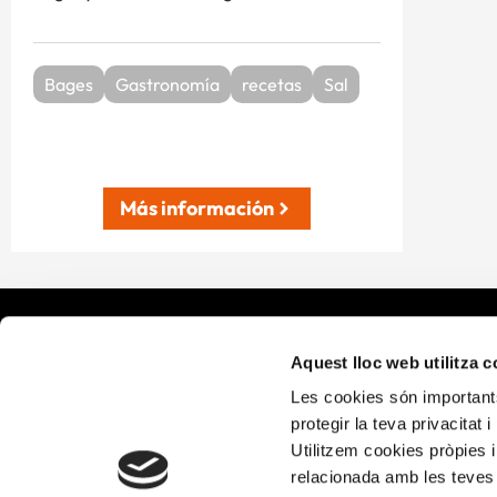
Bages
Gastronomía
recetas
Sal
Más información
¿Qué ha
Aquest lloc web utilitza 
Les cookies són importants
Alícia Salu
protegir la teva privacitat 
Alícia Terr
Utilitzem cookies pròpies i
relacionada amb les teves 