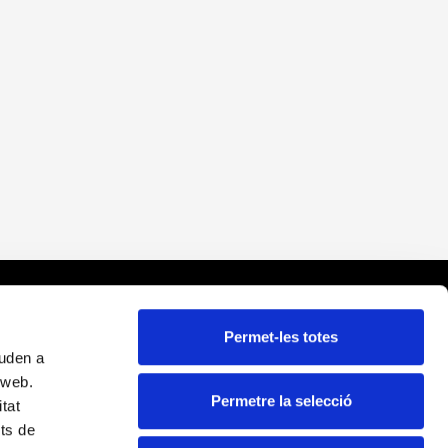
nlaces
Permet-les totes
juden a
viso legal
a web.
olítica de cookies
Permetre la selecció
itat
olítica de privacidad
its de
olítica de Redes Sociales