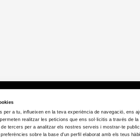
cemos?
Sobre nosotros
E
cookies
 per a tu, influeixen en la teva experiència de navegació, ens a
d
Quienes somos
A
i permeten realitzar les peticions que ens sol·licitis a través de l
itorio
Publicaciones
P
 de tercers per a analitzar els nostres serveis i mostrar-te public
Noticias
P
preferències sobre la base d’un perfil elaborat amb els teus hàb
Contacto
P