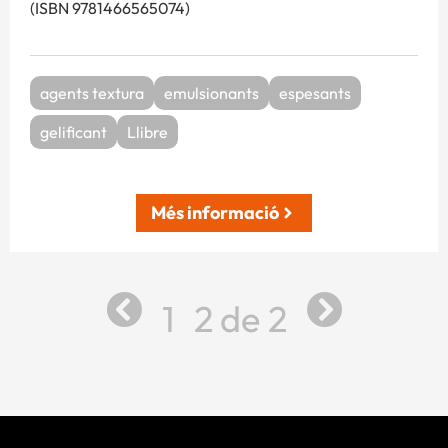
(ISBN 9781466565074)
agents textura
emulsionants
espesants
gelificant
Llibre
Més informació
1
2
2