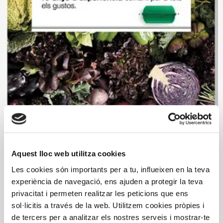
Aquest lloc web utilitza cookies
Les cookies són importants per a tu, influeixen en la teva
La guia de Lékué
experiència de navegació, ens ajuden a protegir la teva
privacitat i permeten realitzar les peticions que ens
10 anys d’experiència cuinant per a tots els gustos. Nou
sol·licitis a través de la web. Utilitzem cookies pròpies i
llibre realitzat per a Lékué centrat en els ingredients i
de tercers per a analitzar els nostres serveis i mostrar-te
l’estoig de vapor.