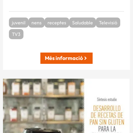
juvenil
nens
receptes
Saludable
Televisió
TV3
Més informació