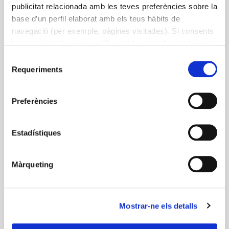
publicitat relacionada amb les teves preferències sobre la
base d’un perfil elaborat amb els teus hàbits de
navegació (per exemple, pàgines visitades). Si consents
la seva instal·lació prem "Permet-les totes" o també pots
configurar les teves preferències prement "Detalls". Més
Selecció
informació a la nostra
Política de Cookies
.
Requeriments
de
consentiment
Preferències
Cuina
Llibre
Microones
receptes
recerca
Estadístiques
Màrqueting
Més informació
Mostrar-ne els detalls