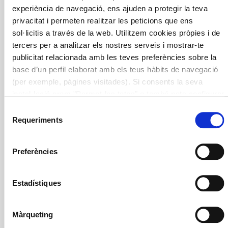
experiència de navegació, ens ajuden a protegir la teva
Treball, Afers Socials i Famílies en el marc del Pla
privacitat i permeten realitzar les peticions que ens
Integral del Poble Gitano.
sol·licitis a través de la web. Utilitzem cookies pròpies i de
tercers per a analitzar els nostres serveis i mostrar-te
publicitat relacionada amb les teves preferències sobre la
base d’un perfil elaborat amb els teus hàbits de navegació
(per exemple, pàgines visitades). Si consents la seva
instal·lació prem "Permet-les totes" o també pots configurar
les teves preferències prement "Detalls". Més informació a
Selecció
Gitana
Patrimoni
receptes
la nostra
Política de Cookies
.
Requeriments
de
consentiment
Preferències
Descarregar Publicació
Estadístiques
Màrqueting