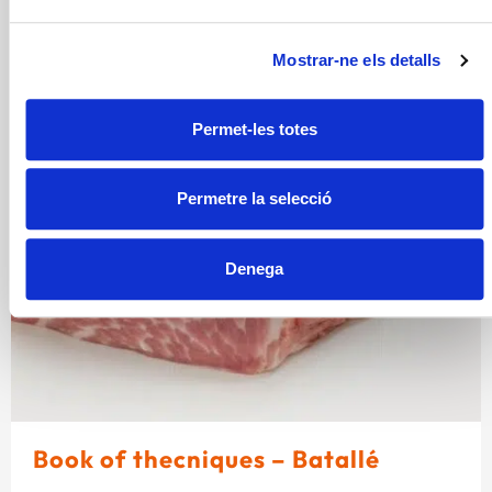
Mostrar-ne els detalls
Permet-les totes
Permetre la selecció
Denega
Book of thecniques – Batallé