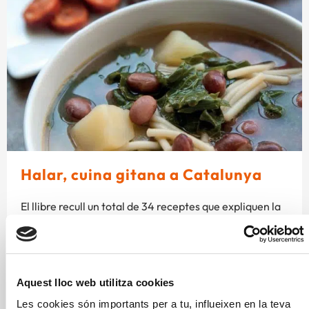
Halar, cuina gitana a Catalunya
El llibre recull un total de 34 receptes que expliquen la
tradició culinària del poble gitano i que han estat
relatades per dones i homes gitanos residents a les
diferents províncies catalanes, i amb orígens molt
diversos dins del territori peninsular. És fruit d’un
Aquest lloc web utilitza cookies
treball entre la comunitat gitana de Catalunya i la
Les cookies són importants per a tu, influeixen en la teva
Fundació Alícia a iniciativa del Departament de