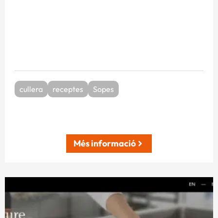
cullera
receptes
Sopes
Més informació