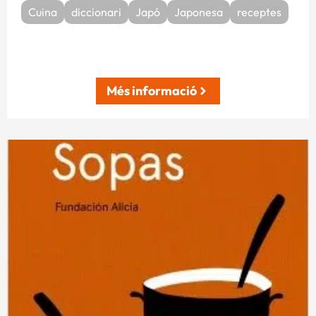
Cuina
diccionari
Japó
Japonesa
receptes
Més informació