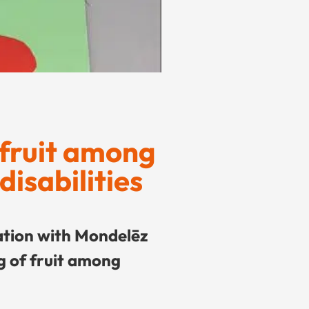
 fruit among
isabilities
ation with Mondelēz
g of fruit among