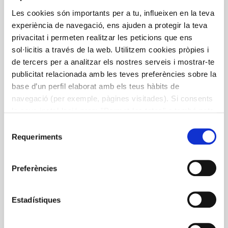
Les cookies són importants per a tu, influeixen en la teva
LES ARRELS PREMEDIEVALS DE
experiència de navegació, ens ajuden a protegir la teva
LA CUINA CATALANA
privacitat i permeten realitzar les peticions que ens
sol·licitis a través de la web. Utilitzem cookies pròpies i
Compilación de los trabajos que se presentaron en la
de tercers per a analitzar els nostres serveis i mostrar-te
jornada realizada el 3 de noviembre de 2014. Cinco
publicitat relacionada amb les teves preferències sobre la
artículos dedicados a cinco grandes fases cronológicas
base d’un perfil elaborat amb els teus hàbits de
(el paleolítico, el neolítico, la edad del bronce, la época
navegació (per exemple, pàgines visitades). Si consents
ibérica y la época romana), dentro de los cuales se
la seva instal·lació prem "Permet-les totes" o també pots
hace un énfasis especial en los productos disponibles
configurar les teves preferències prement "Detalls". Més
en cada momento y los que se van incorporando a
Selecció
informació a la nostra
Política de Cookies
.
Requeriments
nuestra dieta, las técnicas de tratamiento de los
de
alimentos y la relación que se puede establecer con
consentiment
algunos platos actuales de nuestra cocina.
Preferències
Estadístiques
catalana
diet
edad del bronce
ibérica
Kitchen
neolítico
paleolítico
premedieval