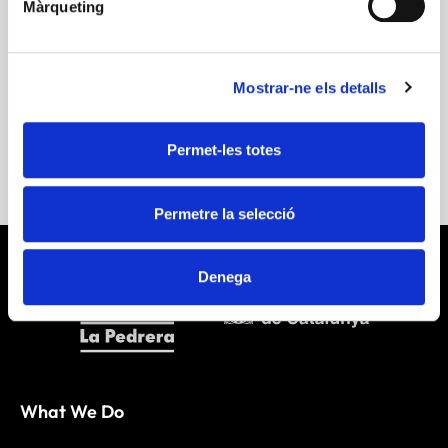
Màrqueting
romana
romana
Mostrar-ne els detalls
Download Publication
Permet-les totes
Permetre la selecció
Denega
What We Do