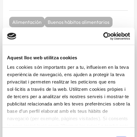
Alimentación
Buenos hábitos alimentarios
Dieta mediterrània
huesos
osteoporosi
recetas
Aquest lloc web utilitza cookies
Les cookies són importants per a tu, influeixen en la teva
Descargar Publicación
experiència de navegació, ens ajuden a protegir la teva
privacitat i permeten realitzar les peticions que ens
sol·licitis a través de la web. Utilitzem cookies pròpies i
de tercers per a analitzar els nostres serveis i mostrar-te
publicitat relacionada amb les teves preferències sobre la
base d’un perfil elaborat amb els teus hàbits de
navegació (per exemple, pàgines visitades). Si consents
la seva instal·lació prem "Permet-les totes" o també pots
configurar les teves preferències prement "Detalls". Més
Selecció