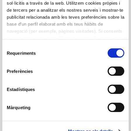
sol·licitis a través de la web. Utilitzem cookies pròpies i
de tercers per a analitzar els nostres serveis i mostrar-te
publicitat relacionada amb les teves preferències sobre la
base d’un perfil elaborat amb els teus hàbits de
navegació (per exemple, pàgines visitades). Si consents
la seva instal·lació prem "Permet-les totes" o també pots
configurar les teves preferències prement "Detalls". Més
Selecció
informació a la nostra
Política de Cookies
.
Requeriments
de
consentiment
Preferències
Estadístiques
Màrqueting