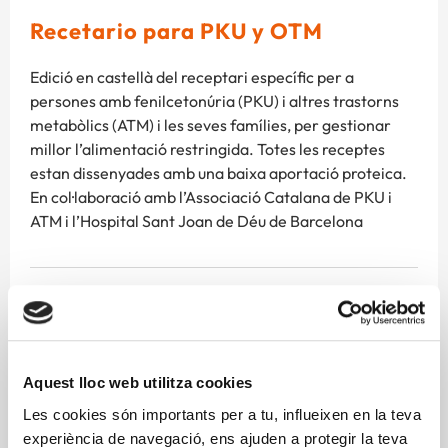
Recetario para PKU y OTM
Edició en castellà del receptari específic per a
persones amb fenilcetonúria (PKU) i altres trastorns
metabòlics (ATM) i les seves famílies, per gestionar
millor l’alimentació restringida. Totes les receptes
estan dissenyades amb una baixa aportació proteica.
En col·laboració amb l’Associació Catalana de PKU i
ATM i l’Hospital Sant Joan de Déu de Barcelona
alimentació restringida
ATM
fenilcetonúria
pku
receptes
trastorns metabòlics
Aquest lloc web utilitza cookies
Les cookies són importants per a tu, influeixen en la teva
Descarregar Publicació
experiència de navegació, ens ajuden a protegir la teva