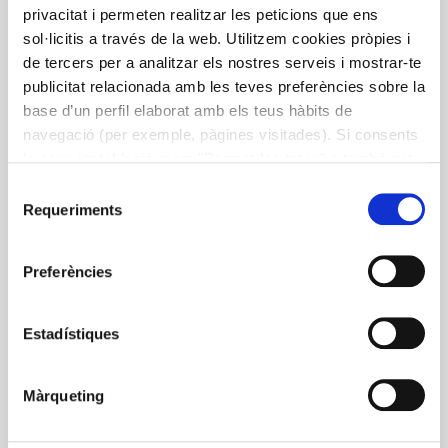
privacitat i permeten realitzar les peticions que ens
sol·licitis a través de la web. Utilitzem cookies pròpies i
de tercers per a analitzar els nostres serveis i mostrar-te
publicitat relacionada amb les teves preferències sobre la
base d’un perfil elaborat amb els teus hàbits de
navegació (per exemple, pàgines visitades). Si consents
la seva instal·lació prem "Permet-les totes" o també pots
configurar les teves preferències prement "Detalls". Més
Selecció
informació a la nostra
Política de Cookies
.
Requeriments
de
consentiment
Preferències
Estadístiques
Màrqueting