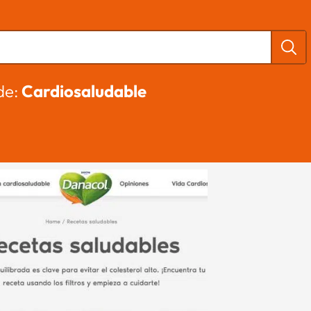
de:
Cardiosaludable