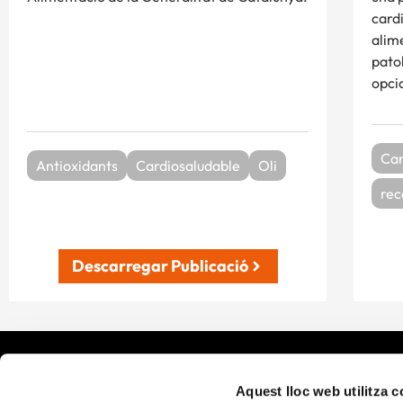
card
alim
pato
opci
Car
Antioxidants
Cardiosaludable
Oli
rec
Descarregar Publicació
Què fem
Aquest lloc web utilitza 