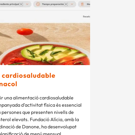
 cardiosaludable
nacol
ir una alimentació cardiosaludable
panyada d’activitat física és essencial
a persones que presenten nivells de
terol elevats. Fundació Alícia, amb la
dinació de Danone, ha desenvolupat
planificació de menú mensual