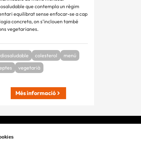
iosaludable que contempla un règim
entari equilibrat sense enfocar-se a cap
logia concreta, on s’inclouen també
ons vegetarianes.
diosaludable
colesterol
menú
eptes
vegetarià
Més informació
?
Sobre nosaltres
E
cookies