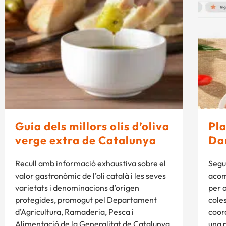
Guia dels millors olis d’oliva
Pla
verge extra de Catalunya
Da
Recull amb informació exhaustiva sobre el
Segu
valor gastronòmic de l’oli català i les seves
acom
varietats i denominacions d’origen
per 
protegides, promogut pel Departament
coles
d’Agricultura, Ramaderia, Pesca i
coor
Alimentació de la Generalitat de Catalunya.
una 