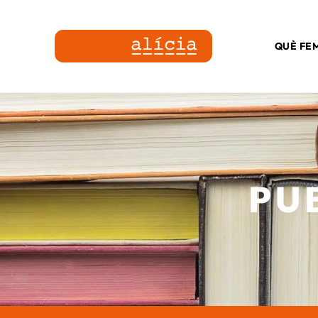
QUÈ FE
PU