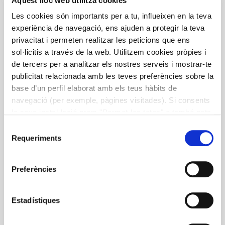
Aquest lloc web utilitza cookies
Recetario a base de cereales y
Les cookies són importants per a tu, influeixen en la teva
otros granos Diseñado
experiència de navegació, ens ajuden a protegir la teva
privacitat i permeten realitzar les peticions que ens
especialmente para la
sol·licitis a través de la web. Utilitzem cookies pròpies i
alimentación del diabético y toda
de tercers per a analitzar els nostres serveis i mostrar-te
su familia
publicitat relacionada amb les teves preferències sobre la
base d’un perfil elaborat amb els teus hàbits de
El seguiment d’una alimentació equilibrada i saludable,
navegació (per exemple, pàgines visitades). Si consents
és una de les mesures més importants en la prevenció i
la seva instal·lació prem "Permet-les totes" o també pots
el tractament de la diabetis. Amb el Receptari, editat
configurar les teves preferències prement "Detalls". Més
Selecció
en castellà, ampliarem el coneixement dels aliments
informació a la nostra
Política de Cookies
.
Requeriments
de
que contenen hidrats de carboni, que són els que tenen
consentiment
una acció més directa sobre els valors de glucosa en
sang. Projecte educatiu per a metges i pacients
Preferències
impulsat per la Fundació Clínic i Alícia, amb la
col·laboració d’ESTEVE. Més informació al portal
Estadístiques