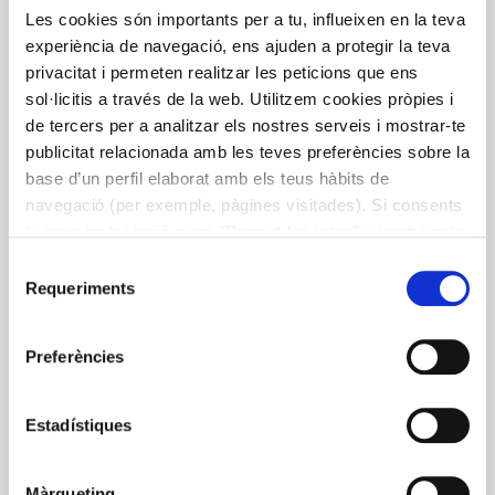
Les cookies són importants per a tu, influeixen en la teva
Recetario a base de platos
experiència de navegació, ens ajuden a protegir la teva
visuales. Diseñado especialmente
privacitat i permeten realitzar les peticions que ens
para la alimentación del diabético
sol·licitis a través de la web. Utilitzem cookies pròpies i
y toda su familia
de tercers per a analitzar els nostres serveis i mostrar-te
publicitat relacionada amb les teves preferències sobre la
El seguiment d’una alimentació equilibrada i saludable,
base d’un perfil elaborat amb els teus hàbits de
és una de les mesures més importants en la prevenció i
navegació (per exemple, pàgines visitades). Si consents
el tractament de la diabetis. Aquest receptari, editat
la seva instal·lació prem "Permet-les totes" o també pots
en castellà, t’ofereix una recopilació de plats
configurar les teves preferències prement "Detalls". Més
Selecció
tradicionals de diferents zones adaptats al «mètode
informació a la nostra
Política de Cookies
.
Requeriments
de
del plat». Projecte educatiu per a metges i pacients
consentiment
impulsat per la Fundació Clínic i Alícia, amb la
Preferències
col·laboració d’ESTEVE. Més informació al portal
http://diabetesalacarta.org/
Estadístiques
diabetis
mètode
Plat
receptes
Màrqueting