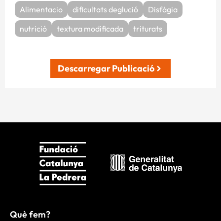
Alimentacio
dificultats deglució
Disfàgia
nutrició
textura modificada
triturats
Descarregar Publicació
Què fem?