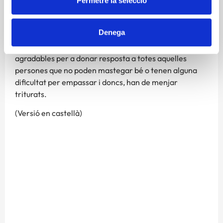
Permetre la selecció
Fundació Alícia, amb el suport de l’Agència de Salut
Pública de Catalunya i coordinat per la Fundació
Denega
Catalunya La Pedrera, que serveix per a preparar plats
triturats plens de sabors, color, aromes i formes
agradables per a donar resposta a totes aquelles
persones que no poden mastegar bé o tenen alguna
dificultat per empassar i doncs, han de menjar
triturats.
(Versió en castellà)