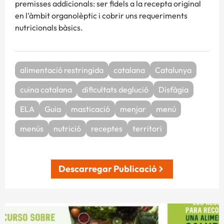
premisses addicionals: ser fidels a la recepta original
en l’àmbit organolèptic i cobrir uns requeriments
nutricionals bàsics.
alimentació restringida
catalana
Catalunya
cuina catalana
dificultats deglució
Disfàgia
ELA
Guia
masticació
menjar
menú
menús
nutrició
receptes
territori
Descarregar Publicació