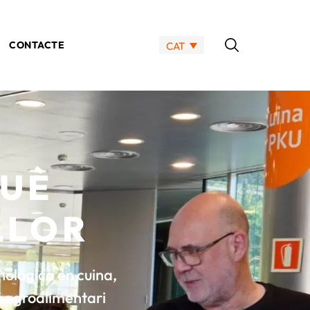
CONTACTE
CAT
QUÈ
LLOR
cnològica en cuina,
ni agroalimentari