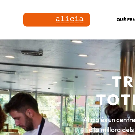
QUÈ FE
TR
TOT
Alícia és un centr
a la millora del