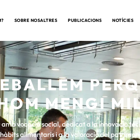
M?
SOBRE NOSALTRES
PUBLICACIONS
NOTÍCIES
EBALLEM PER
HOM MENGI MI
e amb vocació social, dedicat a la innovació te
s hàbits alimentaris i a la valoració del patrimo