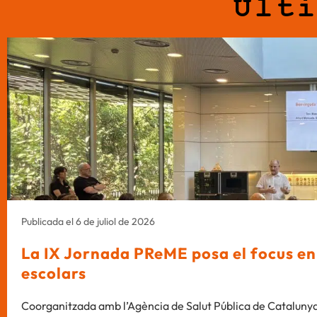
Últ
Publicada el 6 de juliol de 2026
La IX Jornada PReME posa el focus en l
escolars
Coorganitzada amb l’Agència de Salut Pública de Catalunya,