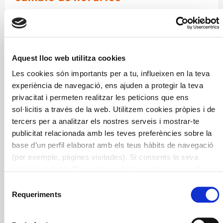
Sexta monografia realizada por Alícia con la
colaboración de Laboratorios Thea, sobre la dieta en
situaciones especiales.
Aquest lloc web utilitza cookies
Les cookies són importants per a tu, influeixen en la teva
experiència de navegació, ens ajuden a protegir la teva
privacitat i permeten realitzar les peticions que ens
sol·licitis a través de la web. Utilitzem cookies pròpies i de
tercers per a analitzar els nostres serveis i mostrar-te
publicitat relacionada amb les teves preferències sobre la
base d’un perfil elaborat amb els teus hàbits de navegació
(per exemple, pàgines visitades). Si consents la seva
instal·lació prem "Permet-les totes" o també pots configurar
les teves preferències prement "Detalls". Més informació a
Selecció
la nostra
Política de Cookies
.
Deporte
dieta
Entrenamiento
Estrés
Requeriments
de
consentiment
Horarios