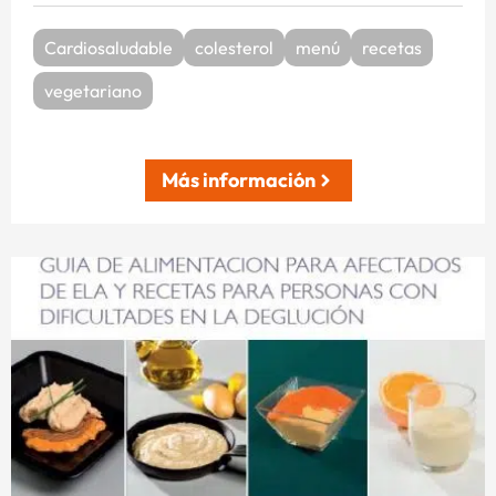
Cardiosaludable
colesterol
menú
recetas
vegetariano
Más información