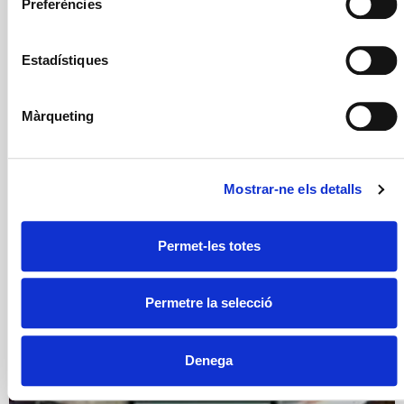
Preferències
Descargar Publicación
Estadístiques
Màrqueting
Mostrar-ne els detalls
Permet-les totes
Permetre la selecció
Denega