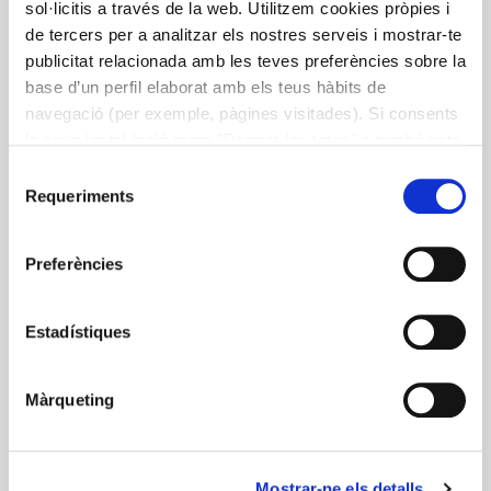
sol·licitis a través de la web. Utilitzem cookies pròpies i
de tercers per a analitzar els nostres serveis i mostrar-te
publicitat relacionada amb les teves preferències sobre la
Consejos de medicina culinaria –
base d’un perfil elaborat amb els teus hàbits de
Blog Zespri
navegació (per exemple, pàgines visitades). Si consents
la seva instal·lació prem "Permet-les totes" o també pots
Artículos aportados al Blog de Zespri con consejos
configurar les teves preferències prement "Detalls". Més
Selecció
sobre medicina culinaria, nutrición, salud y buenos
informació a la nostra
Política de Cookies
.
Requeriments
de
hábitos alimentarios.
consentiment
Preferències
medicina culinaria
nutrición
Estadístiques
Màrqueting
Más información
Mostrar-ne els detalls