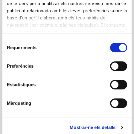
de tercers per a analitzar els nostres serveis i mostrar-te
Les propietats saludables del vi
publicitat relacionada amb les teves preferències sobre la
base d’un perfil elaborat amb els teus hàbits de
Segona monografia realitzada per Alícia amb la
navegació (per exemple, pàgines visitades). Si consents
col·laboració de Laboratoris Thea, on s’exposen les
la seva instal·lació prem "Permet-les totes" o també pots
propietats saludables del vi i el seu consum moderat
configurar les teves preferències prement "Detalls". Més
Selecció
dins d’una dieta equilibrada.
informació a la nostra
Política de Cookies
.
Requeriments
de
consentiment
Preferències
dieta equilibrada
resveratrol
Salut
Vi
Estadístiques
Descarregar Publicació
Màrqueting
Mostrar-ne els detalls