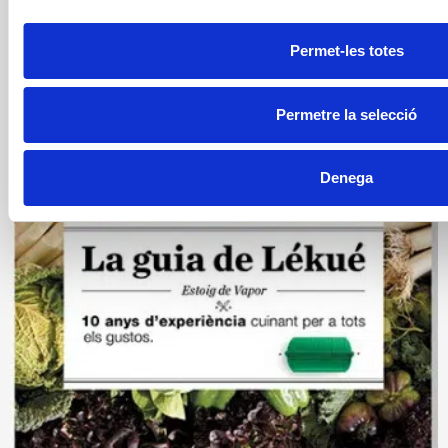
Deporte
dieta
Entrenamiento
Estrés
Permet-les totes
Horarios
Permetre la selecció
Descargar Publicación
Denega