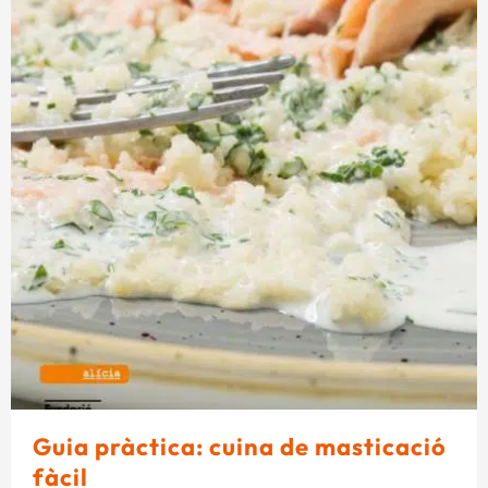
Guia pràctica: cuina de masticació
fàcil