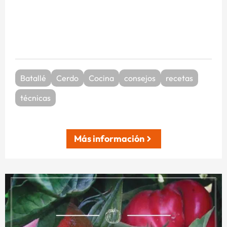
Batallé
Cerdo
Cocina
consejos
recetas
técnicas
Más información