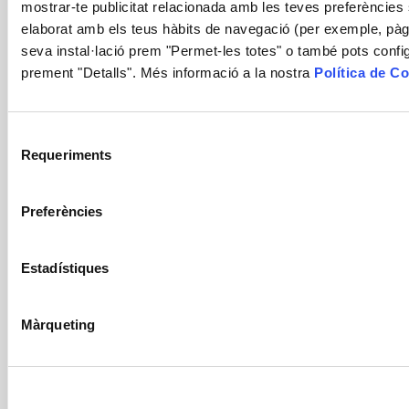
mostrar-te publicitat relacionada amb les teves preferències 
Dieta en situaciones especiales:
elaborat amb els teus hàbits de navegació (per exemple, pàgi
estrés, entrenamiento deportivo y
seva instal·lació prem "Permet-les totes" o també pots confi
prement "Detalls". Més informació a la nostra
Política de C
cambio de horarios
Sexta monografia realizada por Alícia con la
Selecció
colaboración de Laboratorios Thea, sobre la dieta en
Requeriments
de
situaciones especiales.
consentiment
Preferències
Estadístiques
Màrqueting