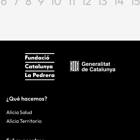
6
7
8
9
10
11
12
13
14
15
¿Qué hacemos?
Alícia Salud
Alícia Territorio