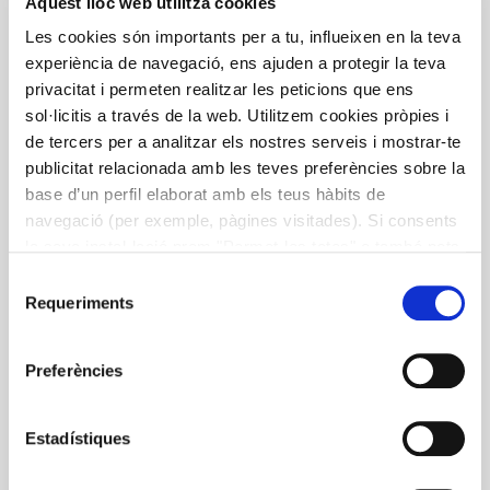
Aquest lloc web utilitza cookies
Les cookies són importants per a tu, influeixen en la teva
experiència de navegació, ens ajuden a protegir la teva
privacitat i permeten realitzar les peticions que ens
sol·licitis a través de la web. Utilitzem cookies pròpies i
de tercers per a analitzar els nostres serveis i mostrar-te
publicitat relacionada amb les teves preferències sobre la
base d’un perfil elaborat amb els teus hàbits de
navegació (per exemple, pàgines visitades). Si consents
la seva instal·lació prem "Permet-les totes" o també pots
configurar les teves preferències prement "Detalls". Més
Selecció
informació a la nostra
Política de Cookies
.
Requeriments
de
consentiment
Preferències
Estadístiques