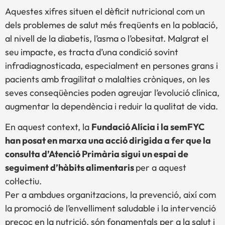
Aquestes xifres situen el dèficit nutricional com un
dels problemes de salut més freqüents en la població,
al nivell de la diabetis, l’asma o l’obesitat. Malgrat el
seu impacte, es tracta d’una condició sovint
infradiagnosticada, especialment en persones grans i
pacients amb fragilitat o malalties cròniques, on les
seves conseqüències poden agreujar l’evolució clínica,
augmentar la dependència i reduir la qualitat de vida.
En aquest context, la
Fundació Alícia i la semFYC
han posat en marxa una acció dirigida a fer que la
consulta d’Atenció Primària sigui un espai de
seguiment d’hàbits alimentaris
per a aquest
col·lectiu.
Per a ambdues organitzacions, la prevenció, així com
la promoció de l’envelliment saludable i la intervenció
precoç en la nutrició, són fonamentals per a la salut i